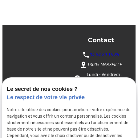
Contact
04.84.89.15.85
13005 MARSEILLE
Lundi - Vendredi :
24h/24
Le secret de nos cookies ?
Le respect de votre vie privée
Notre site utilise des cookies pour améliorer votre expérience de
Siret:
75220992400022
navigation et vous offrir un contenu personnalisé. Les cookies
Mentions légales
strictement nécessaires sont essentiels au fonctionnement de
base de notre site et ne peuvent pas être désactivés.
Cependant, vous avez le choix d'activer ou de désactiver les
Politique de
Gestion