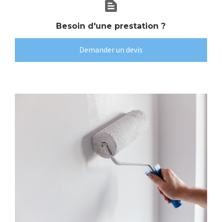
text_snippet
Besoin d'une prestation ?
Demander un devis